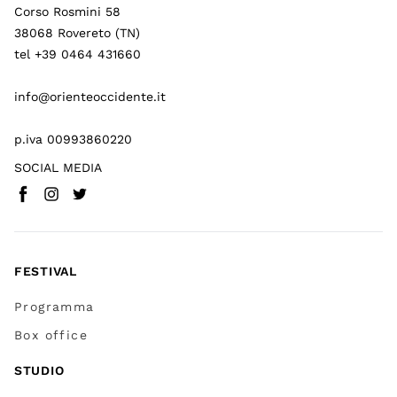
Corso Rosmini 58
38068 Rovereto (TN)
tel +39 0464 431660
info@orienteoccidente.it
p.iva 00993860220
SOCIAL MEDIA
Facebook
Instagram
Twitter
(
Vai a (link esterno)
(
(
Vai a (link esterno)
Vai a (link esterno)
)
)
)
FESTIVAL
Programma
Box office
STUDIO