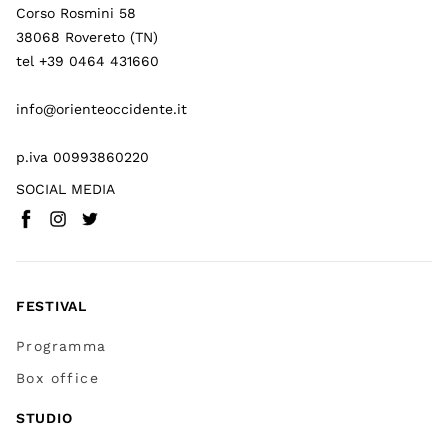
Corso Rosmini 58
38068 Rovereto (TN)
tel +39 0464 431660
info@orienteoccidente.it
p.iva 00993860220
SOCIAL MEDIA
Facebook
Instagram
Twitter
(
Vai a (link esterno)
(
(
Vai a (link esterno)
Vai a (link esterno)
)
)
)
FESTIVAL
Programma
Box office
STUDIO